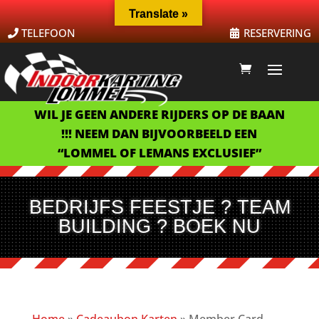
Translate »
TELEFOON
RESERVERING
WIL JE GEEN ANDERE RIJDERS OP DE BAAN
!!! NEEM DAN BIJVOORBEELD EEN
“LOMMEL OF LEMANS EXCLUSIEF”
BEDRIJFS FEESTJE ? TEAM
BUILDING ? BOEK NU