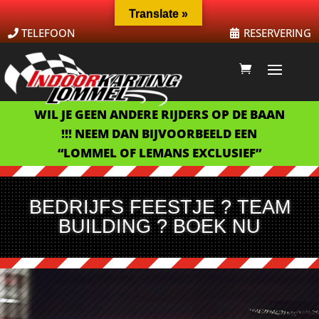
Translate »
TELEFOON
RESERVERING
WIL JE GEEN ANDERE RIJDERS OP DE BAAN
!!! NEEM DAN BIJVOORBEELD EEN
“LOMMEL OF LEMANS EXCLUSIEF”
BEDRIJFS FEESTJE ? TEAM
BUILDING ? BOEK NU