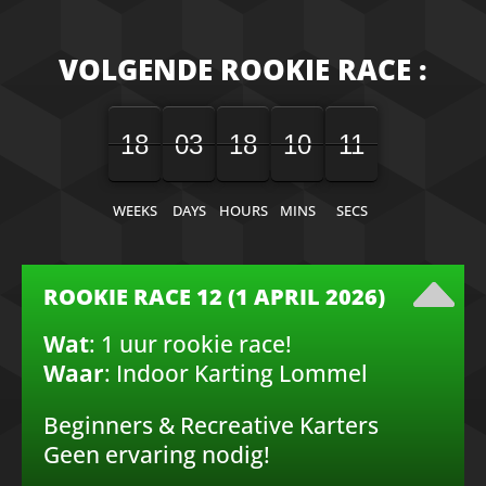
VOLGENDE ROOKIE RACE :
18
03
18
10
12
18
00
03
00
18
00
10
00
12
11
WEEKS
DAYS
HOURS
MINS
SECS
ROOKIE RACE 12 (1 APRIL 2026)
Wat
: 1 uur rookie race!
Waar
: Indoor Karting Lommel
Beginners & Recreative Karters
Geen ervaring nodig!