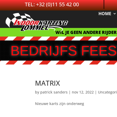
TEL: +32 (0)11 55 42 00
HOME
WIL JE GEEN ANDERE RIJDE
BEDRIJFS FEES
MATRIX
by
patrick sanders
|
nov 12, 2022
|
Uncategor
Nieuwe karts zijn onderweg