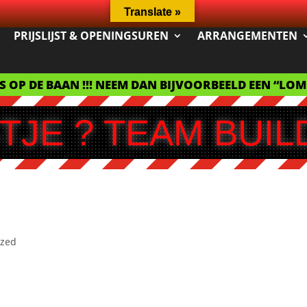
Translate »
PRIJSLIJST & OPENINGSUREN
ARRANGEMENTEN
RS OP DE BAAN !!! NEEM DAN BIJVOORBEELD EEN “LO
TJE ? TEAM BUIL
ized