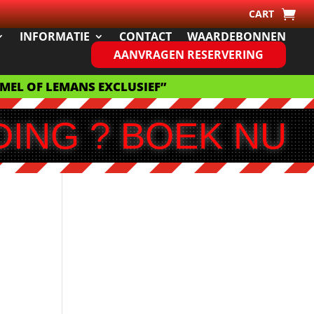
CART
INFORMATIE
CONTACT
WAARDEBONNEN
AANVRAGEN RESERVERING
MMEL OF LEMANS EXCLUSIEF”
DING ? BOEK NU