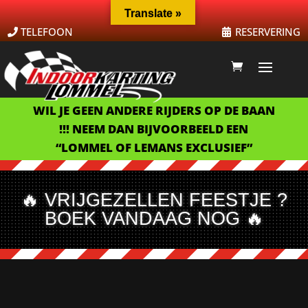
Translate »
TELEFOON
RESERVERING
WIL JE GEEN ANDERE RIJDERS OP DE BAAN
!!! NEEM DAN BIJVOORBEELD EEN
“LOMMEL OF LEMANS EXCLUSIEF”
🔥 VRIJGEZELLEN FEESTJE ?
BOEK VANDAAG NOG 🔥