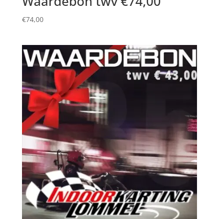
Waardebon twv €74,00
€
74,00