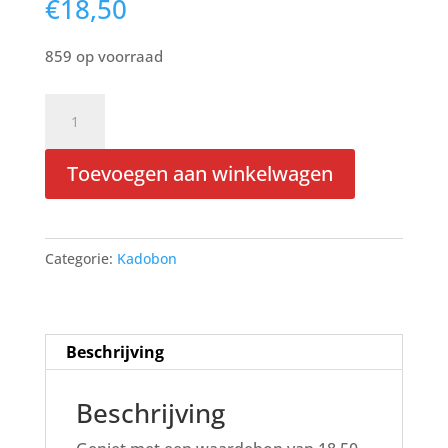
€
18,50
859 op voorraad
Waardebon
twv
18,50
Toevoegen aan winkelwagen
aantal
Categorie:
Kadobon
Beschrijving
Beschrijving