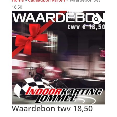
Home
»
Cadeaubon Karten
»
Waardebon twv
18,50
Waardebon twv 18,50