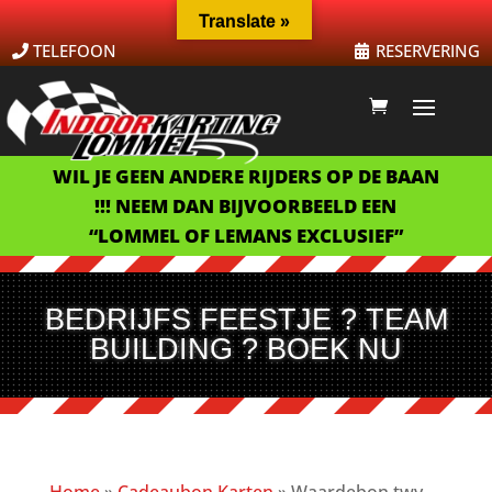
Translate »
TELEFOON
RESERVERING
WIL JE GEEN ANDERE RIJDERS OP DE BAAN
!!! NEEM DAN BIJVOORBEELD EEN
“LOMMEL OF LEMANS EXCLUSIEF”
BEDRIJFS FEESTJE ? TEAM
BUILDING ? BOEK NU