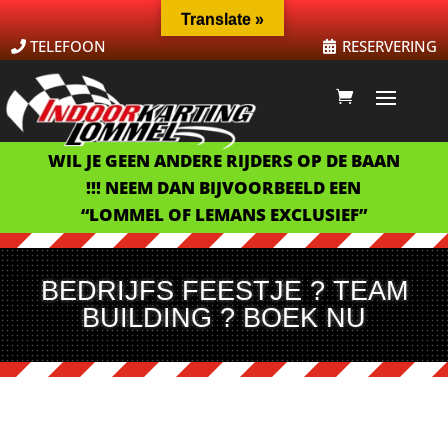
Translate »
TELEFOON
RESERVERING
WIL JE GEEN ANDERE RIJDERS OP DE BAAN
!!! NEEM DAN BIJVOORBEELD EEN
“LOMMEL OF LEMANS EXCLUSIEF”
BEDRIJFS FEESTJE ? TEAM
BUILDING ? BOEK NU