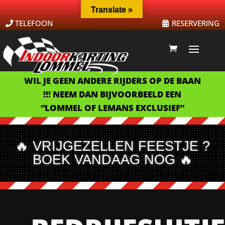
Translate »
TELEFOON
RESERVERING
WIL JE GEEN ANDERE RIJDERS OP DE BAAN
!!! NEEM DAN BIJVOORBEELD EEN
“LOMMEL OF LEMANS EXCLUSIEF”
🔥 VRIJGEZELLEN FEESTJE ?
BOEK VANDAAG NOG 🔥